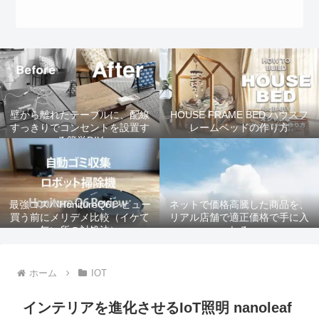
壁から離れたテーブルに、配線
HOUSE FRAME BED ハウスフ
すっきりでコンセントを設置す
レームベッドの作り方
る簡単DIY
最強コスパHonitureQ6レビュー
ネットで価格高騰した商品を、
買う前にメリデメ比較（イケて
リアル店舗で適正価格で手に入
無い所の対処法）
れる
ホーム
IOT
インテリアを進化させるIoT照明 nanoleaf