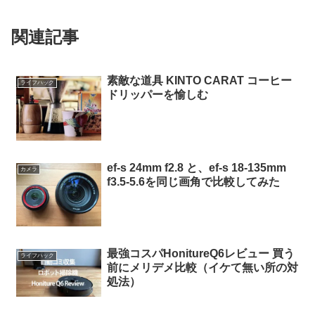
関連記事
素敵な道具 KINTO CARAT コーヒー
ライフハック
ドリッパーを愉しむ
ef-s 24mm f2.8 と、ef-s 18-135mm
カメラ
f3.5-5.6を同じ画角で比較してみた
最強コスパHonitureQ6レビュー 買う
ライフハック
前にメリデメ比較（イケて無い所の対
処法）