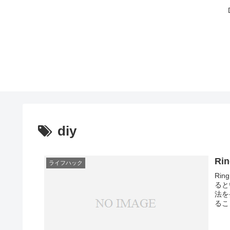
diy
Ri
ライフハック
Ri
ると
法を
るこ