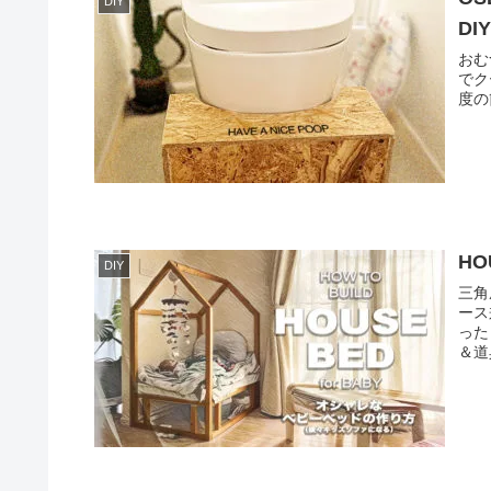
DIY
DI
おむ
でク
度の
HO
DIY
三角
ース
った
＆道