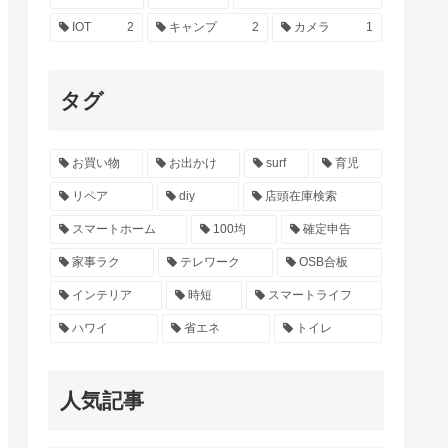
IOT
2
キャンプ
2
カメラ
1
タグ
お買い物
お出かけ
surf
育児
リペア
diy
店頭在庫検索
スマートホーム
100均
確定申告
家事ラク
テレワーク
OSB合板
インテリア
時短
スマートライフ
ハワイ
省エネ
トイレ
人気記事