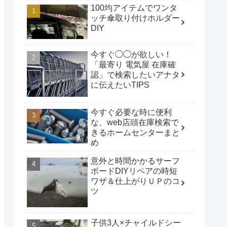
100均アイテムでワンタ
ッチ傘取り付けホルダー
DIY
今すぐ◯◯が欲しい！
「最寄り 電気屋 在庫確
認」で検索したいアナタ
に伝えたいTIPS
今すぐ必要な時に便利
な、web店頭在庫検索で
きるホームセンターまと
め
意外と時間かかるサーフ
ボードDIYリペアの時短
ワザ＆仕上がりＵＰのコ
ツ
子供3人×チャイルドシー