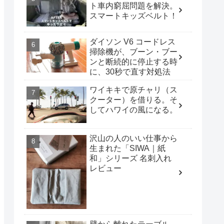
ト車内窮屈問題を解決。
スマートキッズベルト！
ダイソン V6 コードレス
掃除機が、ブーン・ブー
ンと断続的に停止する時
に、30秒で直す対処法
ワイキキで原チャリ（ス
クーター）を借りる。そ
してハワイの風になる。
沢山の人のいい仕事から
生まれた「SIWA｜紙
和」シリーズ 名刺入れ
レビュー