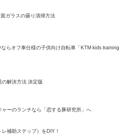
2 前面ガラスの曇り清掃方法
フ車仕様の子供向け自転車「KTM kids training
る問題の解決方法 決定版
ジャーのランチなら「恋する豚研究所」へ
トレ補助ステップ）をDIY！