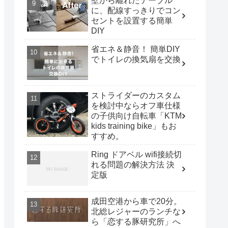
壁から離れたテーブル
に、配線すっきりでコン
セントを設置する簡単
DIY
省エネ＆静音！ 簡単DIY
でトイレの換気扇を交換
ストライダーのカスタム
を検討中ならオフ車仕様
の子供向け自転車「KTM
kids training bike」もお
すすめ。
Ring ドアベル wifi接続切
れる問題の解決方法 決
定版
成田空港から車で20分。
北総レジャーのランチな
ら「恋する豚研究所」へ