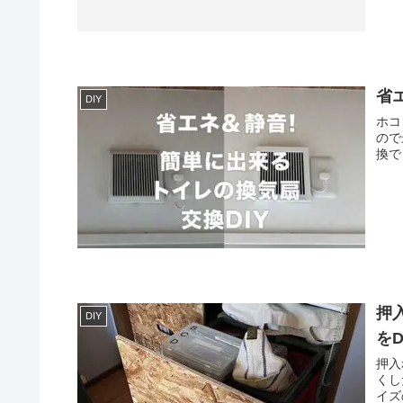
省
DIY
ホコ
ので
換で
押
DIY
をD
押入
くし
イズ