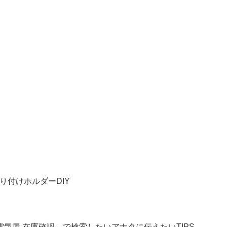
り付けホルダーDIY
気屋 在庫確認」で検索したいアナタに伝えたいTIPS