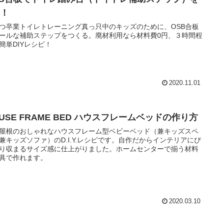
Y！
つ卒業トイレトレーニング真っ只中のキッズのために、OSB合板
ールな補助ステップをつくる。廃材利用なら材料費0円、３時間程
簡単DIYレシピ！
2020.11.01
USE FRAME BED ハウスフレームベッドの作り方
屋根のおしゃれなハウスフレーム型ベビーベッド（兼キッズスペ
兼キッズソファ）のD.I.Y.レシピです。自作だからインテリアにぴ
り収まるサイズ感に仕上がりました。ホームセンターで揃う材料
具で作れます。
2020.03.10