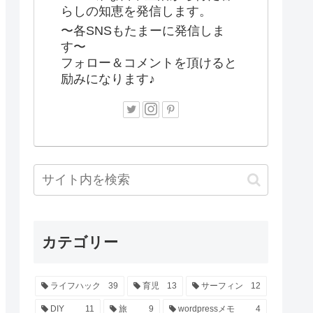
らしの知恵を発信します。
〜各SNSもたまーに発信しま
す〜
フォロー＆コメントを頂けると
励みになります♪
カテゴリー
ライフハック
39
育児
13
サーフィン
12
DIY
11
旅
9
wordpressメモ
4