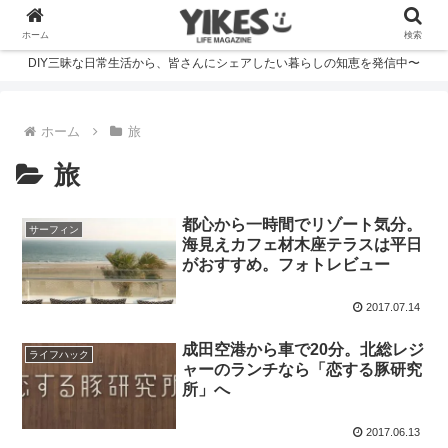
ホーム
検索
DIY三昧な日常生活から、皆さんにシェアしたい暮らしの知恵を発信中〜
ホーム
旅
旅
都心から一時間でリゾート気分。
サーフィン
海見えカフェ材木座テラスは平日
がおすすめ。フォトレビュー
2017.07.14
成田空港から車で20分。北総レジ
ライフハック
ャーのランチなら「恋する豚研究
所」へ
2017.06.13