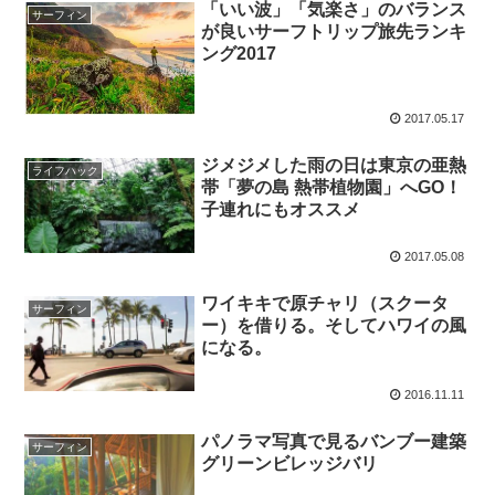
「いい波」「気楽さ」のバランス
サーフィン
が良いサーフトリップ旅先ランキ
ング2017
2017.05.17
ジメジメした雨の日は東京の亜熱
ライフハック
帯「夢の島 熱帯植物園」へGO！
子連れにもオススメ
2017.05.08
ワイキキで原チャリ（スクータ
サーフィン
ー）を借りる。そしてハワイの風
になる。
2016.11.11
パノラマ写真で見るバンブー建築
サーフィン
グリーンビレッジバリ